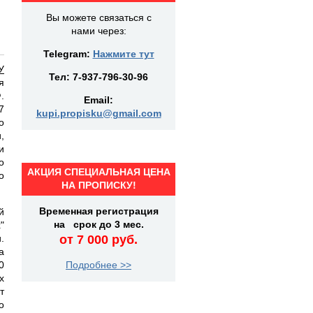
Вы можете связаться с
нами через:
Telegram:
Нажмите тут
У
Тел:
7-937-796-30-96
я
.
Email:
7
kupi.propisku@gmail.com
о
,
и
о
АКЦИЯ СПЕЦИАЛЬНАЯ ЦЕНА
о
НА ПРОПИСКУ!
Временная регистрация
й
на срок до 3 мес.
"
.
от 7 000 руб.
а
0
Подробнее >>
х
т
о