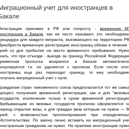
Миграционный учет для иностранцев в
Бакале
Регистрация приезжих в РФ или попросту -
временная М
иностранцев в Бакале
, как ее часто называют, это необходима
процедура для каждого мигранта, въезжающего на территорию РФ
Приобрести временную регистрацию иностранец обязан в течение 
дней со дня прибытия на место временного пребывания. Нужн
знать, что при отъезде - выезде за границу Российской Федерации
временная прописка мигранта в Бакале
автоматическ
аннулируется т.е. он удаляется с прописки. Если после этог
иностранец еще раз переходит границу, то ему необходим
получать миграционный учет с нуля.
Гражданам стран таможенного союза предполагается тот же самы
процесс получения временной регистрации, как и для "визовых
государств, исключение только в сроке временной регистрации
Прибывающим из визовых государств прописка оформляется н
период открытия визы, а для граждан виза которым не нужна — 9
дней, с возможностью пролонгирования при определенны
обстоятельствах. По закону лично вставать на миграционный уче
иностранным гражданам не нужно. На практике иностранцам нужн