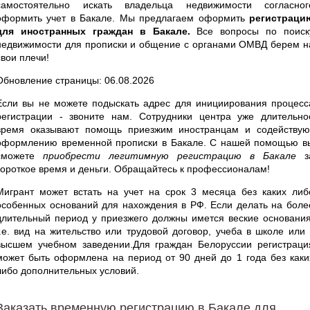
самостоятельно искать владельца недвижимости согласног
оформить учет в Бакале. Мы предлагаем оформить
регистраци
для иностранных граждан в Бакале.
Все вопросы по поиск
недвижимости для прописки и общение с органами ОМВД берем н
свои плечи!
Обновление страницы: 06.08.2026
Если вы не можете подыскать адрес для инициирования процесс
регистрации - звоните нам. Сотрудники центра уже длительно
время оказывают помощь приезжим иностранцам и содействую
оформлению временной прописки в Бакале. С нашей помощью в
сможете
приобрести легитимную регистрацию в Бакале
з
короткое время и деньги. Обращайтесь к профессионалам!
Мигрант может встать на учет на срок 3 месяца без каких либ
особенных оснований для нахождения в РФ. Если делать на боле
длительный период у приезжего должны имется веские основания
т.е. вид на жительство или трудовой договор, учеба в школе или 
высшем учебном заведении.Для граждан Белоруссии регистраци
может быть оформлена на период от 90 дней до 1 года без каки
либо дополнительных условий.
Заказать временную регистрацию в Бакале для